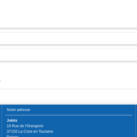
N
Notre adresse
Joints
16 Rue de l'Orangerie
37150 La Croix en Touraine