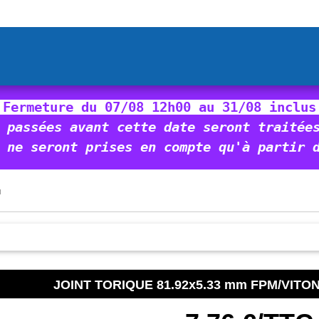
 Fermeture du 07/08 12h00 au 31/08 inclus
 passées avant cette date seront traitée
 ne seront prises en compte qu'à partir 
N
JOINT TORIQUE 81.92x5.33 mm FPM/VITON