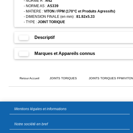
- NORME R :
R42
- NORME AS :
AS339
- MATIERE :
VITON / FPM (170°C et Produits Agressifs)
- DIMENSION FINALE (en mm) :
81.92x5.33
- TYPE :
JOINT TORIQUE
Descriptif
Marques et Appareils connus
Retour Accueil
JOINTS TORIQUES
JOINTS TORIQUES FPM/VITO
Mentions légales et informations
Notre société en bref