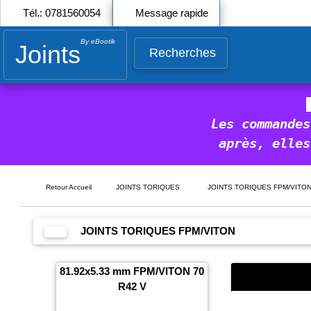
Tél.: 0781560054
Message rapide
By eBootik
Joints
Recherches
Les commandes
après, elles
Retour Accueil
JOINTS TORIQUES
JOINTS TORIQUES FPM/VITO
JOINTS TORIQUES FPM/VITON
81.92x5.33 mm FPM/VITON 70
R42 V