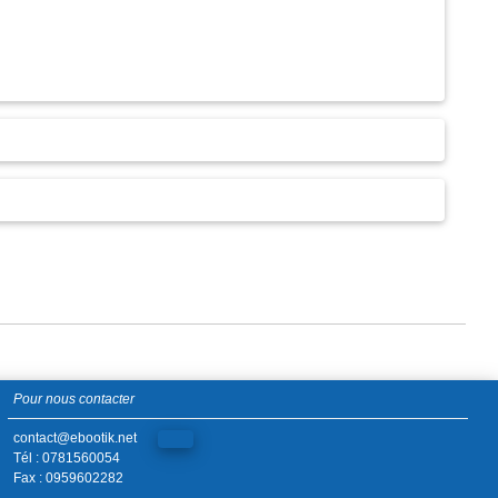
Pour nous contacter
contact@ebootik.net
Tél : 0781560054
Fax : 0959602282