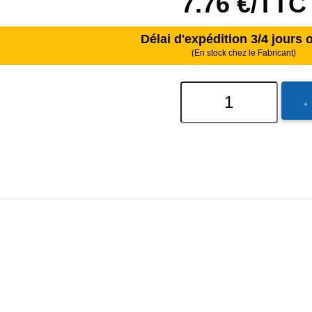
7.76 €/TTC
Délai d'expédition 3/4 jours 
(En stock chez le Fabricant)
+